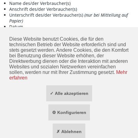
Name des/der Verbraucher(s)
Anschrift des/der Verbraucher(s)
Unterschrift des/der Verbraucher(s)
(nur bei Mitteilung auf
Papier)
Datum
---------------------------------------
Diese Website benutzt Cookies, die für den
technischen Betrieb der Website erforderlich sind und
(*) Unzutreffendes streichen.
stets gesetzt werden. Andere Cookies, die den Komfort
bei Benutzung dieser Website erhöhen, der
Direktwerbung dienen oder die Interaktion mit anderen
KONTAKT
Websites und sozialen Netzwerken vereinfachen
sollen, werden nur mit Ihrer Zustimmung gesetzt.
Mehr
INFORMATIONEN
erfahren
ZAHLUNG / VERSAND
✓ Alle akzeptieren
SOCIAL MEDIA
⚙ Konfigurieren
TOP MARKEN
✗ Ablehnen
* ALLE PREISE INKL. GESETZL. MEHRWERTSTEUER ZZGL.
VERSANDKOSTEN