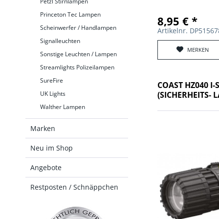
Petzl Stirnlampen
Princeton Tec Lampen
8,95 € *
Scheinwerfer / Handlampen
Artikelnr. DP5156
Signalleuchten
MERKEN
Sonstige Leuchten / Lampen
Streamlights Polizeilampen
SureFire
COAST HZ040 I
(SICHERHEITS- 
UK Lights
Walther Lampen
Marken
Neu im Shop
Angebote
Restposten / Schnäppchen