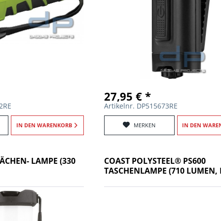
27,95 € *
72RE
Artikelnr. DP515673RE
IN DEN
WARENKORB
MERKEN
IN DEN
WARE
LÄCHEN- LAMPE (330
COAST POLYSTEEL® PS600
TASCHENLAMPE (710 LUMEN, 