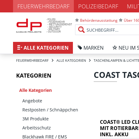
FEUERWEHRBEDARF
POLIZEIBEDARF
MIL
Behördenausstattung
Über 160
ALLE KATEGORIEN
MARKEN
NEU IM 
FEUERWEHRBEDARF
ALLE KATEGORIEN
TASCHENLAMPEN & LICHTT
COAST TA
KATEGORIEN
Alle Kategorien
Angebote
Restposten / Schnäppchen
3M Produkte
COAST® LED CL
Arbeitsschutz
MIT ROTIERBARE
NKL. AKKU
Blackhawk FIRE / EMS