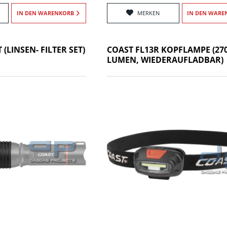
IN DEN
WARENKORB
MERKEN
IN DEN
WARE
 (LINSEN- FILTER SET)
COAST FL13R KOPFLAMPE (27
LUMEN, WIEDERAUFLADBAR)