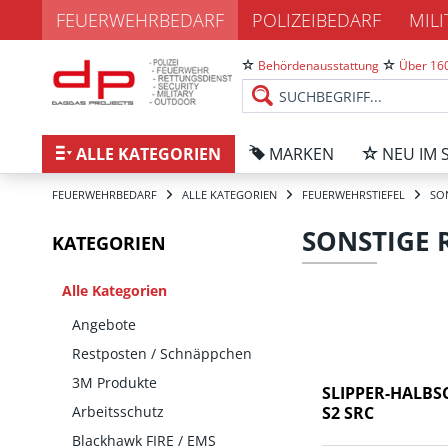
FEUERWEHRBEDARF
POLIZEIBEDARF
MIL
Behördenausstattung
Über 160
ALLE KATEGORIEN
MARKEN
NEU IM 
FEUERWEHRBEDARF
ALLE KATEGORIEN
FEUERWEHRSTIEFEL
SO
SONSTIGE 
KATEGORIEN
Alle Kategorien
Angebote
Restposten / Schnäppchen
3M Produkte
SLIPPER-HALBSC
Arbeitsschutz
S2 SRC
Blackhawk FIRE / EMS