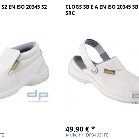
 S2 EN ISO 20345 S2
CLOGS SB E A EN ISO 20345 SB
SRC
49,90 € *
FE
Artikelnr. DP34631FE