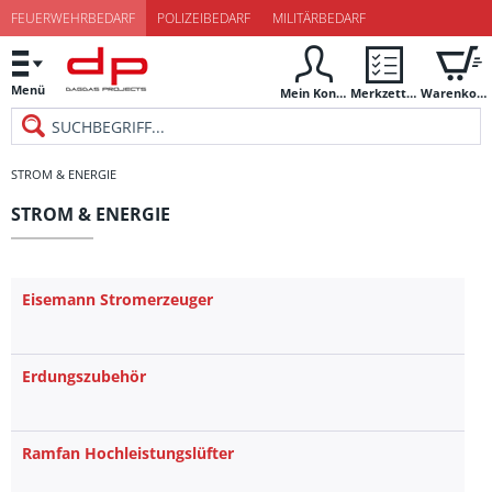
FEUERWEHRBEDARF
POLIZEIBEDARF
MILITÄRBEDARF
Menü
Mein Konto
Merkzettel
Warenkorb
STROM & ENERGIE
STROM & ENERGIE
Eisemann Stromerzeuger
Erdungszubehör
Ramfan Hochleistungslüfter