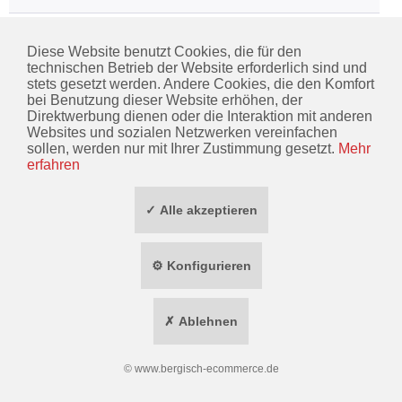
KONTAKT
Diese Website benutzt Cookies, die für den
technischen Betrieb der Website erforderlich sind und
stets gesetzt werden. Andere Cookies, die den Komfort
INFORMATIONEN
bei Benutzung dieser Website erhöhen, der
Direktwerbung dienen oder die Interaktion mit anderen
ZAHLUNG / VERSAND
Websites und sozialen Netzwerken vereinfachen
sollen, werden nur mit Ihrer Zustimmung gesetzt.
Mehr
SOCIAL MEDIA
erfahren
TOP MARKEN
✓ Alle akzeptieren
* ALLE PREISE INKL. GESETZL. MEHRWERTSTEUER ZZGL.
VERSANDKOSTEN
⚙ Konfigurieren
WIDERRUF ERKLÄREN
✗ Ablehnen
©
www.bergisch-ecommerce.de