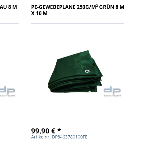
AU 8 M
PE-GEWEBEPLANE 250G/M² GRÜN 8 M
X 10 M
99,90 € *
Artikelnr. DP8463780100FE