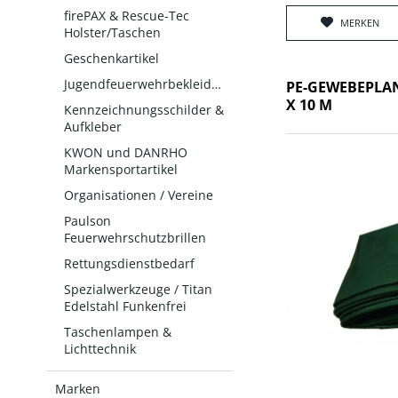
firePAX & Rescue-Tec
MERKEN
Holster/Taschen
Geschenkartikel
Jugendfeuerwehrbekleidung
PE-GEWEBEPLAN
X 10 M
Kennzeichnungsschilder &
Aufkleber
KWON und DANRHO
Markensportartikel
Organisationen / Vereine
Paulson
Feuerwehrschutzbrillen
Rettungsdienstbedarf
Spezialwerkzeuge / Titan
Edelstahl Funkenfrei
Taschenlampen &
Lichttechnik
Marken