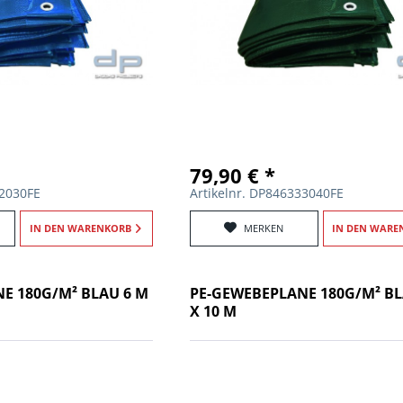
79,90 € *
22030FE
Artikelnr. DP846333040FE
IN DEN
WARENKORB
MERKEN
IN DEN
WARE
E 180G/M² BLAU 6 M
PE-GEWEBEPLANE 180G/M² BL
X 10 M