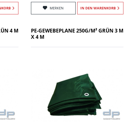
NKORB
MERKEN
IN DEN
WARENKORB
RÜN 4 M
PE-GEWEBEPLANE 250G/M² GRÜN 3 M
X 4 M