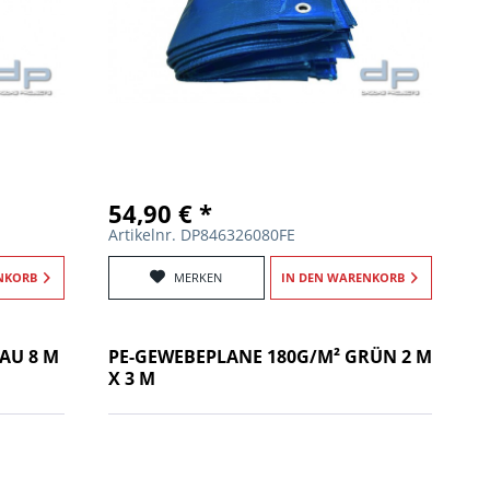
54,90 € *
Artikelnr. DP846326080FE
NKORB
MERKEN
IN DEN
WARENKORB
AU 8 M
PE-GEWEBEPLANE 180G/M² GRÜN 2 M
X 3 M