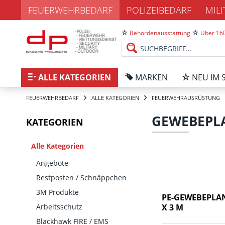
FEUERWEHRBEDARF
POLIZEIBEDARF
MIL
Behördenausstattung
Über 160
ALLE KATEGORIEN
MARKEN
NEU IM 
FEUERWEHRBEDARF
ALLE KATEGORIEN
FEUERWEHRAUSRÜSTUNG
GEWEBEPL
KATEGORIEN
Alle Kategorien
Angebote
Restposten / Schnäppchen
3M Produkte
PE-GEWEBEPLAN
Arbeitsschutz
X 3 M
Blackhawk FIRE / EMS