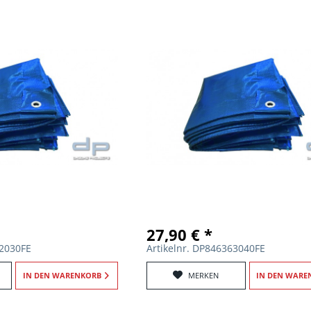
27,90 € *
62030FE
Artikelnr. DP846363040FE
IN DEN
WARENKORB
MERKEN
IN DEN
WARE