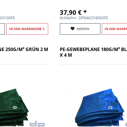
37,90 € *
760100FE
Artikelnr. DP846374060FE
IN DEN
WARENKORB
MERKEN
IN DEN
WARE
E 250G/M² GRÜN 2 M
PE-GEWEBEPLANE 180G/M² BL
X 4 M