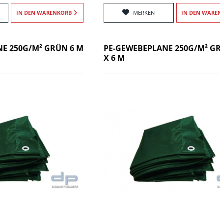
IN DEN
WARENKORB
MERKEN
IN DEN
WARE
E 250G/M² GRÜN 6 M
PE-GEWEBEPLANE 250G/M² G
X 6 M