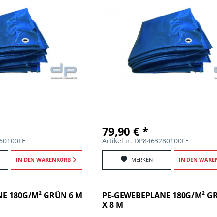
79,90 € *
260100FE
Artikelnr. DP8463280100FE
IN DEN
WARENKORB
MERKEN
IN DEN
WARE
E 180G/M² GRÜN 6 M
PE-GEWEBEPLANE 180G/M² G
X 8 M