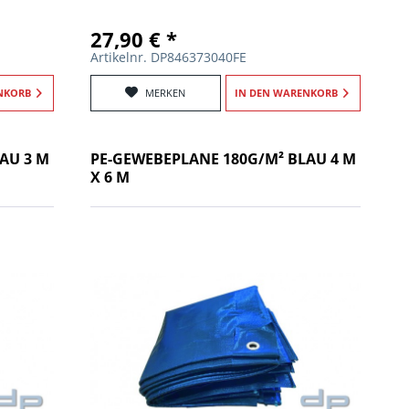
27,90 € *
Artikelnr. DP846373040FE
NKORB
MERKEN
IN DEN
WARENKORB
AU 3 M
PE-GEWEBEPLANE 180G/M² BLAU 4 M
X 6 M