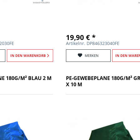
19,90 € *
72030FE
Artikelnr. DP846323040FE
IN DEN
WARENKORB
MERKEN
IN DEN
WARE
E 180G/M² BLAU 2 M
PE-GEWEBEPLANE 180G/M² G
X 10 M