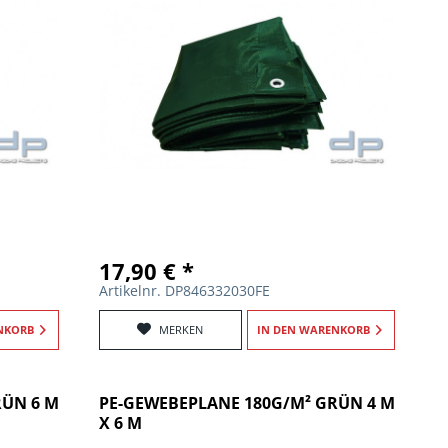
17,90 € *
Artikelnr. DP846332030FE
NKORB
MERKEN
IN DEN
WARENKORB
RÜN 6 M
PE-GEWEBEPLANE 180G/M² GRÜN 4 M
X 6 M