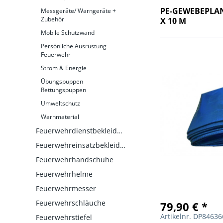
PE-GEWEBEPLAN
Messgeräte/ Warngeräte +
Zubehör
X 10 M
Mobile Schutzwand
Persönliche Ausrüstung
Feuerwehr
Strom & Energie
Übungspuppen
Rettungspuppen
Umweltschutz
Warnmaterial
Feuerwehrdienstbekleidung
Feuerwehreinsatzbekleidung
Feuerwehrhandschuhe
Feuerwehrhelme
Feuerwehrmesser
Feuerwehrschläuche
79,90 € *
Artikelnr. DP8463
Feuerwehrstiefel