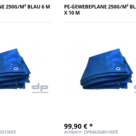
E 250G/M² BLAU 6 M
PE-GEWEBEPLANE 250G/M² BL
X 10 M
99,90 € *
660100FE
Artikelnr. DP8463680100FE