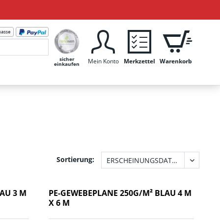
sicher
Mein Konto
Merkzettel
Warenkorb
einkaufen
Sortierung:
AU 3 M
PE-GEWEBEPLANE 250G/M² BLAU 4 M
X 6 M