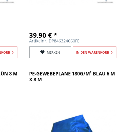
39,90 € *
Artikelnr. DP846324060FE
NKORB
MERKEN
IN DEN
WARENKORB
RÜN 8 M
PE-GEWEBEPLANE 180G/M² BLAU 6 M
X 8 M