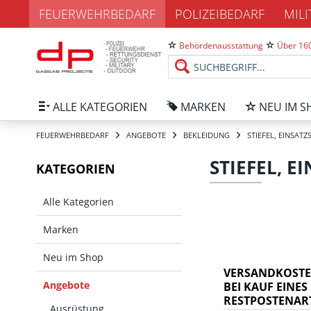
FEUERWEHRBEDARF
POLIZEIBEDARF
MIL
Behördenausstattung
Über 160
ALLE KATEGORIEN
MARKEN
NEU IM S
FEUERWEHRBEDARF
ANGEBOTE
BEKLEIDUNG
STIEFEL, EINSATZ
STIEFEL, E
KATEGORIEN
Alle Kategorien
Marken
Neu im Shop
VERSANDKOSTE
Angebote
BEI KAUF EINES
RESTPOSTENARTI
Ausrüstung