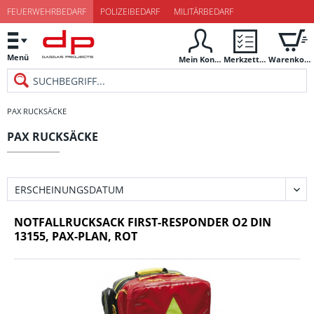
FEUERWEHRBEDARF
POLIZEIBEDARF
MILITÄRBEDARF
Menü
Mein Konto
Merkzettel
Warenkorb
PAX RUCKSÄCKE
PAX RUCKSÄCKE
NOTFALLRUCKSACK FIRST-RESPONDER O2 DIN
13155, PAX-PLAN, ROT