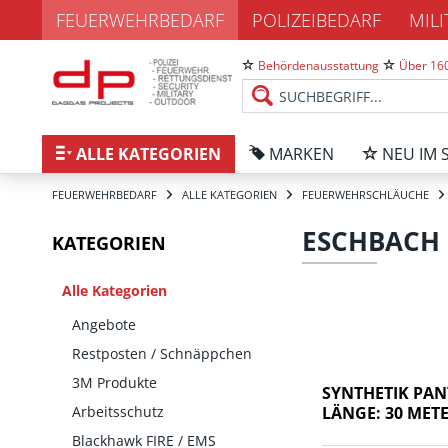
FEUERWEHRBEDARF
POLIZEIBEDARF
MIL
Behördenausstattung
Über 160
ALLE KATEGORIEN
MARKEN
NEU IM 
FEUERWEHRBEDARF
ALLE KATEGORIEN
FEUERWEHRSCHLÄUCHE
ESCHBACH
KATEGORIEN
Alle Kategorien
Angebote
Restposten / Schnäppchen
3M Produkte
SYNTHETIK PAN
Arbeitsschutz
LÄNGE: 30 MET
Blackhawk FIRE / EMS