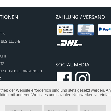
TIONEN
ZAHLUNG / VERSAND
TEN
 BESTELLEN?
ECHT
ETZ
SOCIAL MEDIA
 GESCHÄFTSBEDINGUNGEN
Z
trieb der Website erforderlich sind und stets gesetzt werden. 
aktion mit anderen Websites und sozialen Netzwerken vereinfac