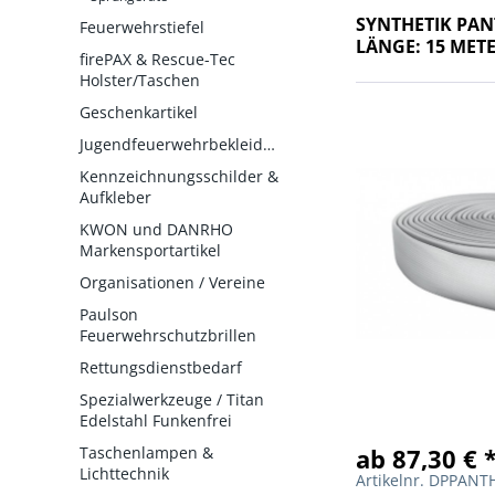
SYNTHETIK PAN
Feuerwehrstiefel
LÄNGE: 15 MET
firePAX & Rescue-Tec
Holster/Taschen
Geschenkartikel
Jugendfeuerwehrbekleidung
Kennzeichnungsschilder &
Aufkleber
KWON und DANRHO
Markensportartikel
Organisationen / Vereine
Paulson
Feuerwehrschutzbrillen
Rettungsdienstbedarf
Spezialwerkzeuge / Titan
Edelstahl Funkenfrei
ab 87,30 € 
Taschenlampen &
Lichttechnik
Artikelnr. DPPA