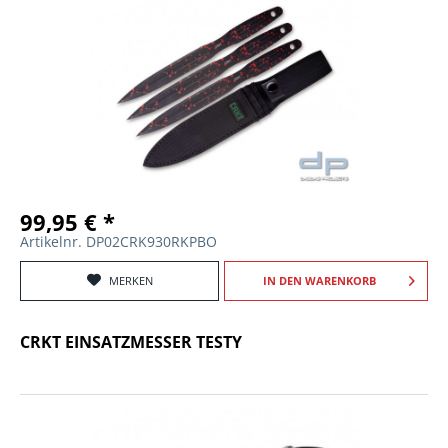
99,95 € *
Artikelnr. DP02CRK930RKPBO
MERKEN
IN DEN
WARENKORB
CRKT EINSATZMESSER TESTY