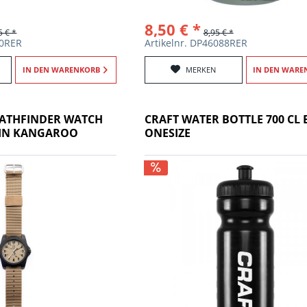
8,50 € *
5 € *
8,95 € *
40RER
Artikelnr. DP46088RER
IN DEN
WARENKORB
MERKEN
IN DEN
WARE
 PATHFINDER WATCH
CRAFT WATER BOTTLE 700 CL 
IN KANGAROO
ONESIZE