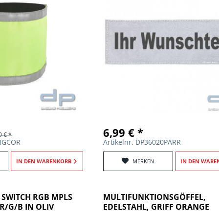
6,99 € *
9 € *
RNGCOR
Artikelnr. DP36020PARR
IN DEN
WARENKORB
MERKEN
IN DEN
WARE
 SWITCH RGB MPLS
MULTIFUNKTIONSGÖFFEL,
/G/B IN OLIV
EDELSTAHL, GRIFF ORANGE