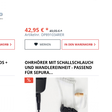
42,95 € *
49,95 € *
Artikelnr. DP891034RER
NKORB
MERKEN
IN DEN
WARENKORB
OS +
OHRHÖRER MIT SCHALLSCHLAUCH
UND WANDLEREINHEIT - PASSEND
FÜR SEPURA...