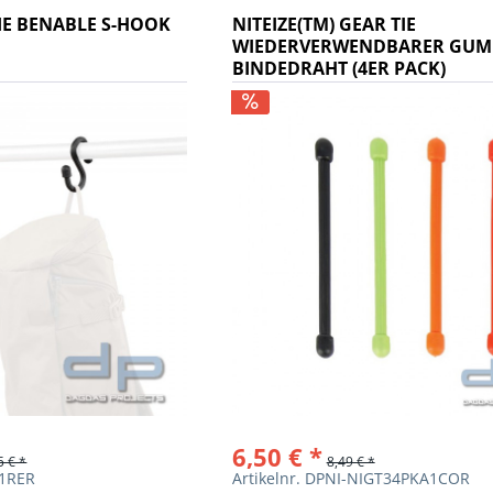
TIE BENABLE S-HOOK
NITEIZE(TM) GEAR TIE
WIEDERVERWENDBARER GUM
BINDEDRAHT (4ER PACK)
6,50 € *
5 € *
8,49 € *
41RER
Artikelnr. DPNI-NIGT34PKA1COR