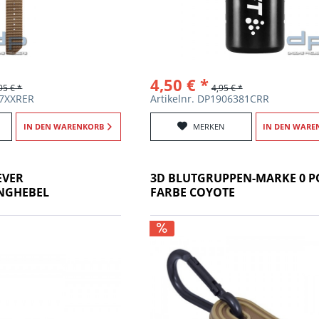
4,50 € *
95 € *
4,95 € *
07XXRER
Artikelnr. DP1906381CRR
IN DEN
WARENKORB
MERKEN
IN DEN
WARE
EVER
3D BLUTGRUPPEN-MARKE 0 P
NGHEBEL
FARBE COYOTE