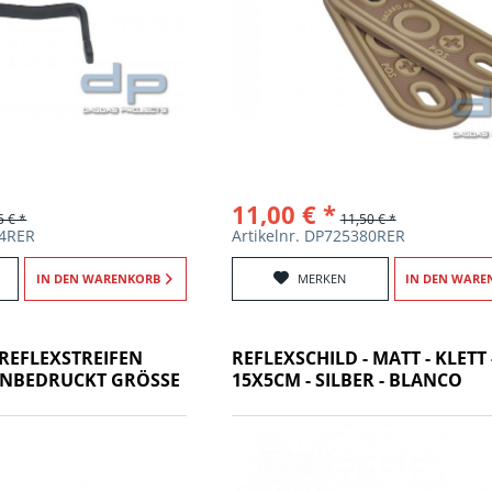
11,00 € *
5 € *
11,50 € *
64RER
Artikelnr. DP725380RER
IN DEN
WARENKORB
MERKEN
IN DEN
WARE
REFLEXSTREIFEN
REFLEXSCHILD - MATT - KLETT 
UNBEDRUCKT GRÖSSE X
15X5CM - SILBER - BLANCO