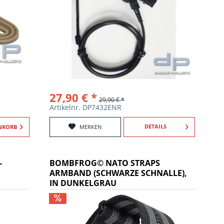
27,90 € *
29,90 € *
Artikelnr. DP7432ENR
DETAILS
NKORB
MERKEN
-
BOMBFROG© NATO STRAPS
ARMBAND (SCHWARZE SCHNALLE),
IN DUNKELGRAU