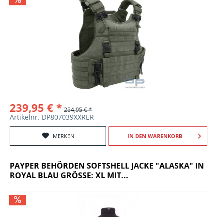
239,95 € *
254,95 € *
Artikelnr. DP807039XXRER
MERKEN
IN DEN
WARENKORB
PAYPER BEHÖRDEN SOFTSHELL JACKE "ALASKA" IN
ROYAL BLAU GRÖSSE: XL MIT...