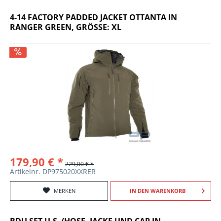
4-14 FACTORY PADDED JACKET OTTANTA IN
RANGER GREEN, GRÖSSE: XL
179,90 € *
229,00 € *
Artikelnr. DP975020XXRER
MERKEN
IN DEN
WARENKORB
BDU SET U.S. (HOSE, JACKE UND CAP IN