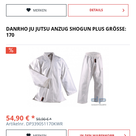
DETAILS
MERKEN
DANRHO JU JUTSU ANZUG SHOGUN PLUS GRÖSSE: 1
70
54,90 € *
59,90 € *
Artikelnr. DP339051170KWR
MERKEN
IN DEN
WARENKORB