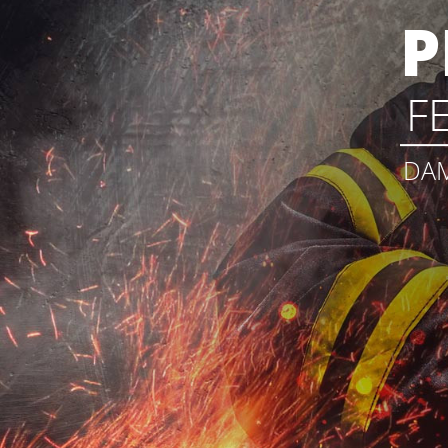
P
F
DAM