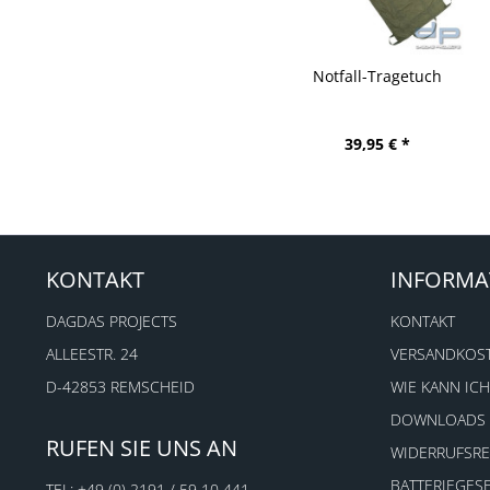
Notfall-Tragetuch
ETZEL® Strickfleecejacke mit
Wunschaufdruck auf...
Inhalt
1
39,95 € *
104,90 € *
KONTAKT
INFORMA
DAGDAS PROJECTS
KONTAKT
ALLEESTR. 24
VERSANDKOS
D-42853 REMSCHEID
WIE KANN ICH
DOWNLOADS
RUFEN SIE UNS AN
WIDERRUFSR
BATTERIEGES
TEL:
+49 (0) 2191 / 59 10 441