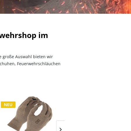
rwehrshop im
e große Auswahl bieten wir
dschuhen, Feuerwehrschläuchen
NEU
NEU