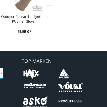
Fenix - TK21R LED
Fenix - TK25R LED
Taschenlampe
Taschenlampe (inkl. UV-
Blau-...
134,95 € *
139,95 € *
TOP MARKEN