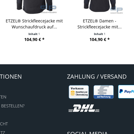
ETZEL® Damen -
Outdoor Research - Synthetic
Strickfleecejacke mit...
FR Liner Glove...
Inhalt
1
104,90 € *
49,95 € *
TIONEN
ZAHLUNG / VERSAND
TEN
 BESTELLEN?
ECHT
ETZ
SOCIAL MEDIA