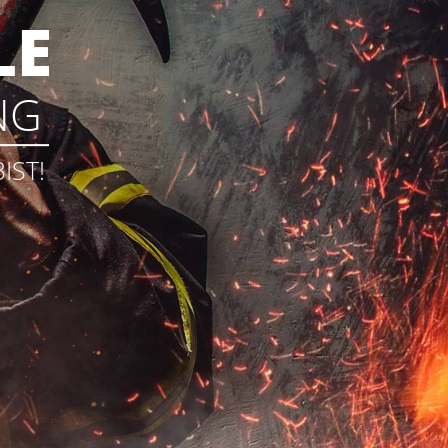
LE
NG
IST!