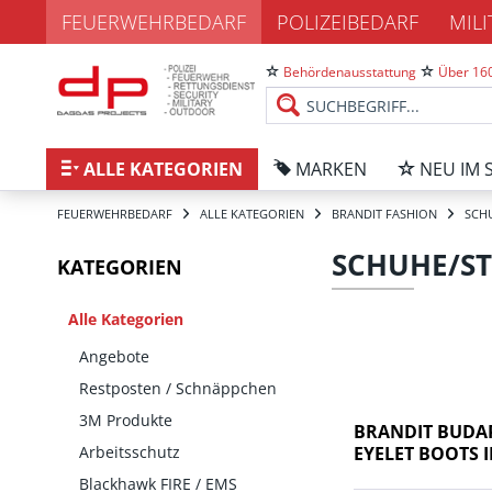
FEUERWEHRBEDARF
POLIZEIBEDARF
MIL
Behördenausstattung
Über 160
ALLE KATEGORIEN
MARKEN
NEU IM 
FEUERWEHRBEDARF
ALLE KATEGORIEN
BRANDIT FASHION
SCHU
SCHUHE/ST
KATEGORIEN
Alle Kategorien
Angebote
Restposten / Schnäppchen
3M Produkte
BRANDIT BUDA
Arbeitsschutz
EYELET BOOTS 
Blackhawk FIRE / EMS