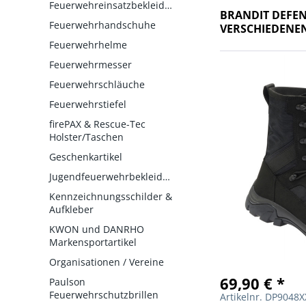
Feuerwehreinsatzbekleidung
BRANDIT DEFEN
Feuerwehrhandschuhe
VERSCHIEDENE
Feuerwehrhelme
Feuerwehrmesser
Feuerwehrschläuche
Feuerwehrstiefel
firePAX & Rescue-Tec
Holster/Taschen
Geschenkartikel
Jugendfeuerwehrbekleidung
Kennzeichnungsschilder &
Aufkleber
KWON und DANRHO
Markensportartikel
Organisationen / Vereine
69,90 € *
Paulson
Feuerwehrschutzbrillen
Artikelnr. DP9048