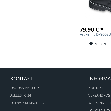
79,90 € *
Artikelnr. DP9008
MERKEN
KONTAKT
INFORMA
DAGDAS PROJECTS
KONTAKT
ALLEESTR. 24
VERSANDKOS
D-42853 REMSCHEID
WIE KANN ICH
DOWNLOADS