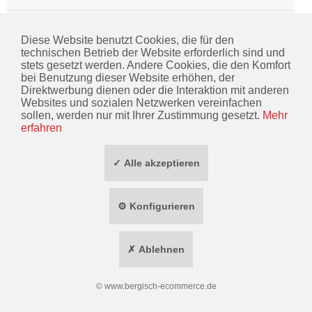
Haix Rettungsdienststiefel
Diese Website benutzt Cookies, die für den
technischen Betrieb der Website erforderlich sind und
stets gesetzt werden. Andere Cookies, die den Komfort
bei Benutzung dieser Website erhöhen, der
KONTAKT
Direktwerbung dienen oder die Interaktion mit anderen
Websites und sozialen Netzwerken vereinfachen
INFORMATIONEN
sollen, werden nur mit Ihrer Zustimmung gesetzt.
Mehr
erfahren
ZAHLUNG / VERSAND
✓ Alle akzeptieren
SOCIAL MEDIA
TOP MARKEN
⚙ Konfigurieren
* ALLE PREISE INKL. GESETZL. MEHRWERTSTEUER ZZGL.
VERSANDKOSTEN
✗ Ablehnen
WIDERRUF ERKLÄREN
©
www.bergisch-ecommerce.de