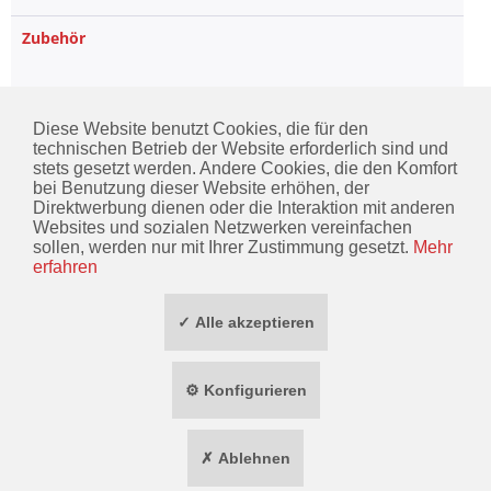
Zubehör
Taschen
Diese Website benutzt Cookies, die für den
technischen Betrieb der Website erforderlich sind und
stets gesetzt werden. Andere Cookies, die den Komfort
bei Benutzung dieser Website erhöhen, der
Direktwerbung dienen oder die Interaktion mit anderen
KONTAKT
Websites und sozialen Netzwerken vereinfachen
sollen, werden nur mit Ihrer Zustimmung gesetzt.
Mehr
INFORMATIONEN
erfahren
ZAHLUNG / VERSAND
✓ Alle akzeptieren
SOCIAL MEDIA
⚙ Konfigurieren
TOP MARKEN
✗ Ablehnen
* ALLE PREISE INKL. GESETZL. MEHRWERTSTEUER ZZGL.
VERSANDKOSTEN