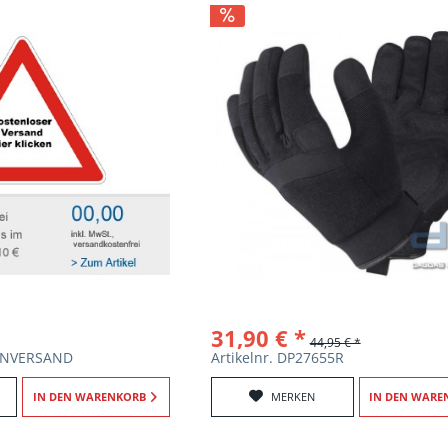
31,90 € *
44,95 € *
IONVERSAND
Artikelnr. DP27655R
IN DEN
WARENKORB
MERKEN
IN DEN
WARE