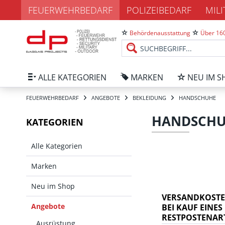
FEUERWEHRBEDARF
POLIZEIBEDARF
MIL
Behördenausstattung
Über 160
ALLE KATEGORIEN
MARKEN
NEU IM S
FEUERWEHRBEDARF
ANGEBOTE
BEKLEIDUNG
HANDSCHUHE
HANDSCH
KATEGORIEN
Alle Kategorien
Marken
Neu im Shop
VERSANDKOSTE
Angebote
BEI KAUF EINES
RESTPOSTENARTI
Ausrüstung