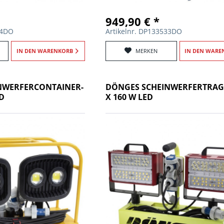
949,90 € *
34DO
Artikelnr. DP133533DO
IN DEN
WARENKORB
MERKEN
IN DEN
WARE
NWERFERCONTAINER-
DÖNGES SCHEINWERFERTRAGE
ED
X 160 W LED