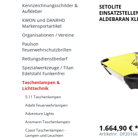
Kennzeichnungsschilder &
SETOLITE
Aufkleber
EINSATZSTELL
ALDEBARAN XLD
KWON und DANRHO
GELB
Markensportartikel
Organisationen / Vereine
Paulson
Feuerwehrschutzbrillen
Rettungsdienstbedarf
Spezialwerkzeuge / Titan
Edelstahl Funkenfrei
Taschenlampen &
Lichttechnik
5.11 Taschenlampen
Adalit Feuerwehrlampen
Adventure Lights
Ansmann Taschenlampen
1.664,90 € 
Coast Taschenlampen -
Artikelnr. DP2016
Lampen und Leuchten