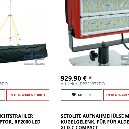
929,90 € *
55DO
Artikelnr. DP221372DO
IN DEN
WARENKORB
MERKEN
IN DEN
WARE
LICHTSTRAHLER
SETOLITE AUFNAHMEHÜLSE M
TOR, RP2000 LED
KUGELGELENK, FÜR FÜR ALD
XLD-C COMPACT