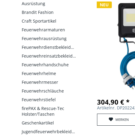
Ausrüstung
NEU
Brandit Fashion
Craft Sportartikel
Feuerwehrarmaturen
Feuerwehrausrüstung
Feuerwehrdienstbekleidung
Feuerwehreinsatzbekleidung
Feuerwehrhandschuhe
Feuerwehrhelme
Feuerwehrmesser
Feuerwehrschläuche
Feuerwehrstiefel
304,90 € *
Artikelnr. DP2022
firePAX & Rescue-Tec
Holster/Taschen
MERKEN
Geschenkartikel
Jugendfeuerwehrbekleidung