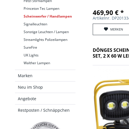
Petzl Stirnlampen
Princeton Tec Lampen
469,90 € *
Scheinwerfer / Handlampen
Artikelnr. DP2013
Signalleuchten
MERKEN
Sonstige Leuchten / Lampen
Streamlights Polizeilampen
SureFire
DÖNGES SCHEI
SET, 2 X 60 W L
UK Lights
Walther Lampen
Marken
Neu im Shop
Angebote
Restposten / Schnäppchen