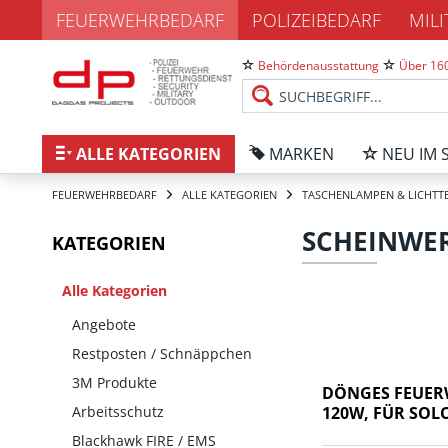
FEUERWEHRBEDARF
POLIZEIBEDARF
MIL
Behördenausstattung
Über 160
ALLE KATEGORIEN
MARKEN
NEU IM 
FEUERWEHRBEDARF
ALLE KATEGORIEN
TASCHENLAMPEN & LICHTT
SCHEINWE
KATEGORIEN
Alle Kategorien
Angebote
Restposten / Schnäppchen
3M Produkte
DÖNGES FEUER
Arbeitsschutz
120W, FÜR SOL
Blackhawk FIRE / EMS