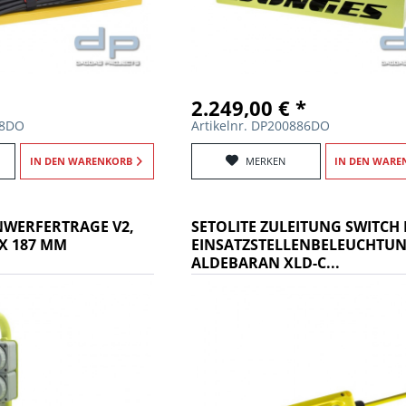
2.249,00 € *
18DO
Artikelnr. DP200886DO
IN DEN
WARENKORB
MERKEN
IN DEN
WARE
NWERFERTRAGE V2,
SETOLITE ZULEITUNG SWITCH
 X 187 MM
EINSATZSTELLENBELEUCHTU
ALDEBARAN XLD-C...