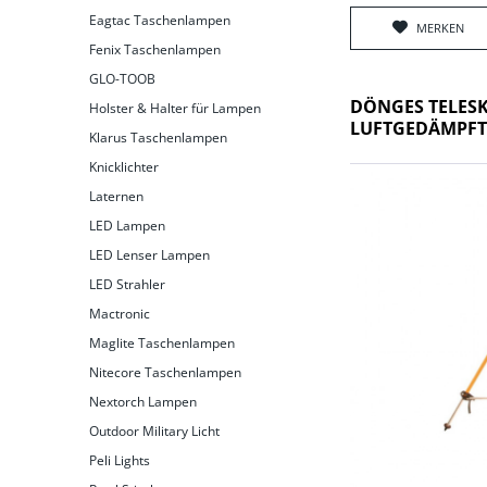
Eagtac Taschenlampen
MERKEN
Fenix Taschenlampen
GLO-TOOB
DÖNGES TELESK
Holster & Halter für Lampen
LUFTGEDÄMPF
Klarus Taschenlampen
Knicklichter
Laternen
LED Lampen
LED Lenser Lampen
LED Strahler
Mactronic
Maglite Taschenlampen
Nitecore Taschenlampen
Nextorch Lampen
Outdoor Military Licht
Peli Lights