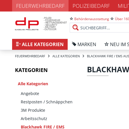
FEUERWEHRBEDARF
POLIZEIBEDARF
MIL
Behördenausstattung
Über 160
ALLE KATEGORIEN
MARKEN
NEU IM 
FEUERWEHRBEDARF
ALLE KATEGORIEN
BLACKHAWK FIRE / EMS A
BLACKHAWK
KATEGORIEN
Alle Kategorien
Angebote
Restposten / Schnäppchen
3M Produkte
Arbeitsschutz
Blackhawk FIRE / EMS