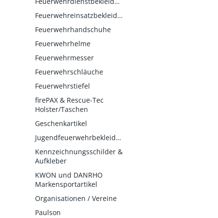
Feuerwehrdienstbekleidung
Feuerwehreinsatzbekleidung
Feuerwehrhandschuhe
Feuerwehrhelme
Feuerwehrmesser
Feuerwehrschläuche
Feuerwehrstiefel
firePAX & Rescue-Tec
Holster/Taschen
Geschenkartikel
Jugendfeuerwehrbekleidung
Kennzeichnungsschilder &
Aufkleber
KWON und DANRHO
Markensportartikel
Organisationen / Vereine
Paulson