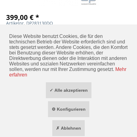
399,00 € *
Artikelnr. DP283130DO
MERKEN
IN DEN
WARENKORB
Diese Website benutzt Cookies, die für den
technischen Betrieb der Website erforderlich sind und
stets gesetzt werden. Andere Cookies, die den Komfort
bei Benutzung dieser Website erhöhen, der
Direktwerbung dienen oder die Interaktion mit anderen
KONTAKT
Websites und sozialen Netzwerken vereinfachen
sollen, werden nur mit Ihrer Zustimmung gesetzt.
Mehr
INFORMATIONEN
erfahren
ZAHLUNG / VERSAND
✓ Alle akzeptieren
SOCIAL MEDIA
⚙ Konfigurieren
TOP MARKEN
✗ Ablehnen
* ALLE PREISE INKL. GESETZL. MEHRWERTSTEUER ZZGL.
VERSANDKOSTEN