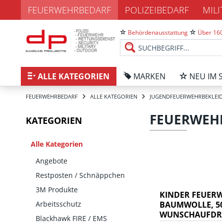
FEUERWEHRBEDARF
POLIZEIBEDARF
MIL
Behördenausstattung
Über 160
ALLE KATEGORIEN
MARKEN
NEU IM 
FEUERWEHRBEDARF
ALLE KATEGORIEN
JUGENDFEUERWEHRBEKLEI
FEUERWEH
KATEGORIEN
Alle Kategorien
Angebote
Restposten / Schnäppchen
3M Produkte
KINDER FEUER
Arbeitsschutz
BAUMWOLLE, 5
WUNSCHAUFDR
Blackhawk FIRE / EMS