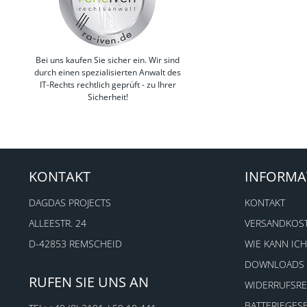
Bei uns kaufen Sie sicher ein. Wir sind
durch einen spezialisierten Anwalt des
IT-Rechts rechtlich geprüft - zu Ihrer
Sicherheit!
KONTAKT
INFORMA
DAGDAS PROJECTS
KONTAKT
ALLEESTR. 24
VERSANDKOS
D-42853 REMSCHEID
WIE KANN ICH
DOWNLOADS
RUFEN SIE UNS AN
WIDERRUFSR
BATTERIEGES