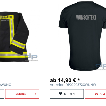
ab 14,90 € *
310WUNO
Artikelnr. DP029037XXWUNW
DETAILS
DETAILS
MERKEN