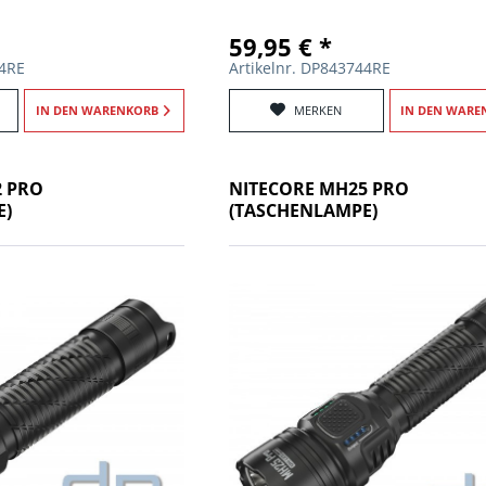
59,95 € *
54RE
Artikelnr. DP843744RE
IN DEN
WARENKORB
MERKEN
IN DEN
WARE
2 PRO
NITECORE MH25 PRO
E)
(TASCHENLAMPE)