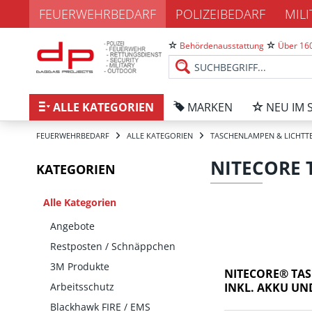
FEUERWEHRBEDARF
POLIZEIBEDARF
MIL
Behördenausstattung
Über 160
ALLE KATEGORIEN
MARKEN
NEU IM 
FEUERWEHRBEDARF
ALLE KATEGORIEN
TASCHENLAMPEN & LICHTT
NITECORE
KATEGORIEN
Alle Kategorien
Angebote
Restposten / Schnäppchen
3M Produkte
NITECORE® TAS
Arbeitsschutz
INKL. AKKU UN
Blackhawk FIRE / EMS