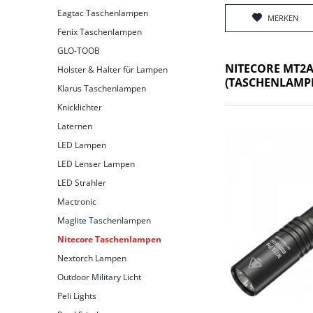
Eagtac Taschenlampen
MERKEN
Fenix Taschenlampen
GLO-TOOB
NITECORE MT2
Holster & Halter für Lampen
(TASCHENLAMP
Klarus Taschenlampen
Knicklichter
Laternen
LED Lampen
LED Lenser Lampen
LED Strahler
Mactronic
Maglite Taschenlampen
Nitecore Taschenlampen
Nextorch Lampen
Outdoor Military Licht
Peli Lights