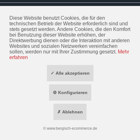
INFORMATIONEN
Diese Website benutzt Cookies, die für den
ZAHLUNG / VERSAND
technischen Betrieb der Website erforderlich sind und
stets gesetzt werden. Andere Cookies, die den Komfort
SOCIAL MEDIA
bei Benutzung dieser Website erhöhen, der
Direktwerbung dienen oder die Interaktion mit anderen
Websites und sozialen Netzwerken vereinfachen
TOP MARKEN
sollen, werden nur mit Ihrer Zustimmung gesetzt.
Mehr
erfahren
* ALLE PREISE INKL. GESETZL. MEHRWERTSTEUER ZZGL.
VERSANDKOSTEN
✓ Alle akzeptieren
WIDERRUF ERKLÄREN
⚙ Konfigurieren
✗ Ablehnen
©
www.bergisch-ecommerce.de