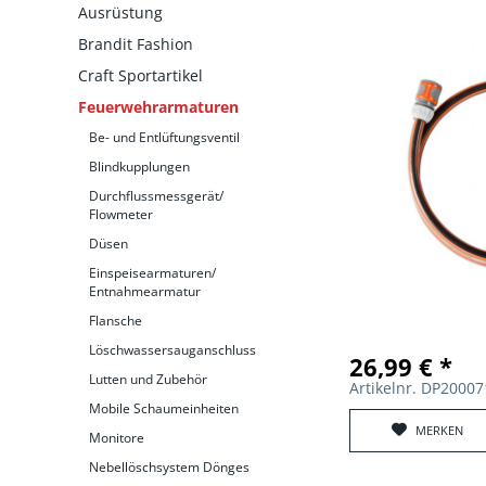
Ausrüstung
Brandit Fashion
Craft Sportartikel
Feuerwehrarmaturen
Be- und Entlüftungsventil
Blindkupplungen
Durchflussmessgerät/
Flowmeter
Düsen
Einspeisearmaturen/
Entnahmearmatur
Flansche
Löschwassersauganschluss
26,99 € *
Lutten und Zubehör
Artikelnr. DP2000
Mobile Schaumeinheiten
MERKEN
Monitore
Nebellöschsystem Dönges