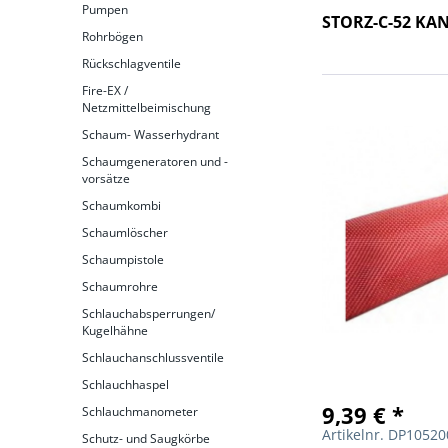
Pumpen
STORZ-C-52 KA
Rohrbögen
Rückschlagventile
Fire-EX /
Netzmittelbeimischung
Schaum- Wasserhydrant
Schaumgeneratoren und -
vorsätze
Schaumkombi
Schaumlöscher
Schaumpistole
Schaumrohre
Schlauchabsperrungen/
Kugelhähne
Schlauchanschlussventile
Schlauchhaspel
9,39 € *
Schlauchmanometer
Artikelnr. DP1052
Schutz- und Saugkörbe