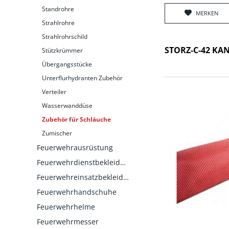
Standrohre
MERKEN
Strahlrohre
Strahlrohrschild
STORZ-C-42 KA
Stützkrümmer
Übergangsstücke
Unterflurhydranten Zubehör
Verteiler
Wasserwanddüse
Zubehör für Schläuche
Zumischer
Feuerwehrausrüstung
Feuerwehrdienstbekleidung
Feuerwehreinsatzbekleidung
Feuerwehrhandschuhe
Feuerwehrhelme
Feuerwehrmesser