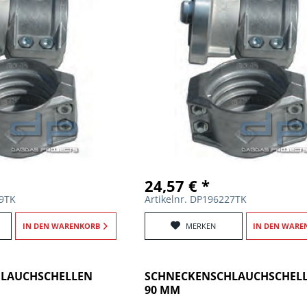
24,57 € *
29TK
Artikelnr. DP196227TK
IN DEN
WARENKORB
MERKEN
IN DEN
WARE
LAUCHSCHELLEN
SCHNECKENSCHLAUCHSCHELL
90 MM