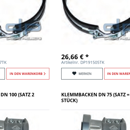
26,66 € *
07TK
Artikelnr. DP191505TK
IN DEN
WARENKORB
MERKEN
IN DEN
WARE
N 100 (SATZ 2
KLEMMBACKEN DN 75 (SATZ =
STÜCK)