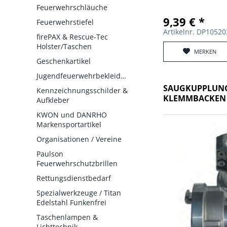
Feuerwehrschläuche
9,39 € *
Feuerwehrstiefel
Artikelnr. DP1052
firePAX & Rescue-Tec
Holster/Taschen
MERKEN
Geschenkartikel
Jugendfeuerwehrbekleidung
SAUGKUPPLUNG
Kennzeichnungsschilder &
KLEMMBACKEN
Aufkleber
KWON und DANRHO
Markensportartikel
Organisationen / Vereine
Paulson
Feuerwehrschutzbrillen
Rettungsdienstbedarf
Spezialwerkzeuge / Titan
Edelstahl Funkenfrei
Taschenlampen &
Lichttechnik