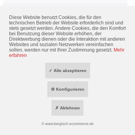
Nässeschutzanzug
Diese Website benutzt Cookies, die für den
technischen Betrieb der Website erforderlich sind und
stets gesetzt werden. Andere Cookies, die den Komfort
bei Benutzung dieser Website erhöhen, der
KONTAKT
Direktwerbung dienen oder die Interaktion mit anderen
Websites und sozialen Netzwerken vereinfachen
INFORMATIONEN
sollen, werden nur mit Ihrer Zustimmung gesetzt.
Mehr
erfahren
ZAHLUNG / VERSAND
✓ Alle akzeptieren
SOCIAL MEDIA
TOP MARKEN
⚙ Konfigurieren
* ALLE PREISE INKL. GESETZL. MEHRWERTSTEUER ZZGL.
VERSANDKOSTEN
✗ Ablehnen
WIDERRUF ERKLÄREN
©
www.bergisch-ecommerce.de