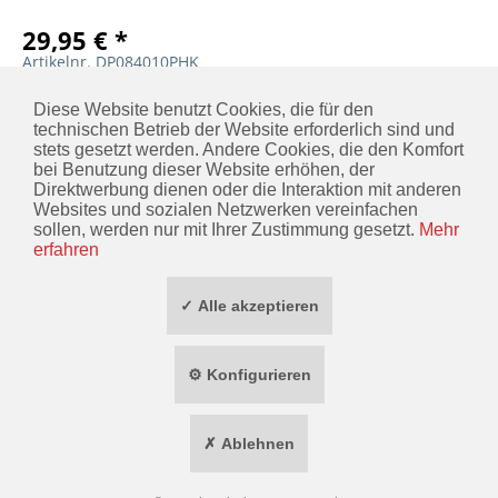
29,95 € *
Artikelnr. DP084010PHK
DETAILS
MERKEN
Diese Website benutzt Cookies, die für den
technischen Betrieb der Website erforderlich sind und
stets gesetzt werden. Andere Cookies, die den Komfort
bei Benutzung dieser Website erhöhen, der
Direktwerbung dienen oder die Interaktion mit anderen
KONTAKT
Websites und sozialen Netzwerken vereinfachen
sollen, werden nur mit Ihrer Zustimmung gesetzt.
Mehr
INFORMATIONEN
erfahren
ZAHLUNG / VERSAND
✓ Alle akzeptieren
SOCIAL MEDIA
⚙ Konfigurieren
TOP MARKEN
✗ Ablehnen
* ALLE PREISE INKL. GESETZL. MEHRWERTSTEUER ZZGL.
VERSANDKOSTEN