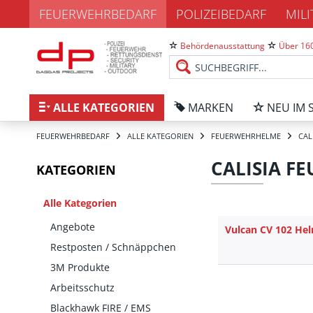
FEUERWEHRBEDARF
POLIZEIBEDARF
MIL
Behördenausstattung
Über 160
ALLE KATEGORIEN
MARKEN
NEU IM 
FEUERWEHRBEDARF
ALLE KATEGORIEN
FEUERWEHRHELME
CAL
CALISIA F
KATEGORIEN
Alle Kategorien
Angebote
Vulcan CV 102 He
Restposten / Schnäppchen
3M Produkte
Arbeitsschutz
Blackhawk FIRE / EMS