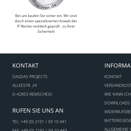
Bei uns kaufen Sie sicher ein. Wir sind
durch einen spezialisierten Anwalt des
IT-Rechts rechtlich geprüft - zu Ihrer
Sicherheit!
KONTAKT
INFORMA
DAGDAS PROJECTS
KONTAKT
ALLEESTR. 24
VERSANDKOS
D-42853 REMSCHEID
WIE KANN ICH
DOWNLOADS
RUFEN SIE UNS AN
WIDERRUFSR
BATTERIEGES
TEL:
+49 (0) 2191 / 59 10 441
ALLGEMEINE
FAX: +49 (0) 2191 / 59 10 443